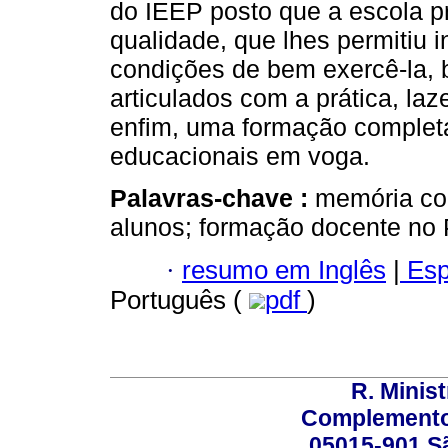
do IEEP posto que a escola p
qualidade, que lhes permitiu 
condições de bem exercê-la,
articulados com a prática, laz
enfim, uma formação completa
educacionais em voga.
Palavras-chave :
memória col
alunos; formação docente no 
·
resumo em Inglês
|
Esp
Português (
pdf
)
R. Minis
Complemento:
05015-901 Sã