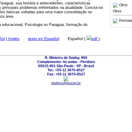
araguai, sua história e antecedentes, características
Otros
s principais problemas enfrentados na atualidade. Conclui-se
Otros
s básicas voltadas para uma maior consolidação no
ta área.
Permali
a educacional; Psicologia no Paraguai; formação do
ñol
|
Inglés
·
texto en Español
·
Español (
pdf
)
R. Ministro de Godoy, 969
Complemento: 4o andar - Perdizes
05015-901 São Paulo - SP - Brasil
Tel.: +55-11 3670-8527
Fax: +55-11 3670-8527
pedpos@pucsp.br