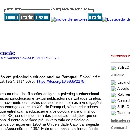
ucação
Servicios 
6975
versión On-line
ISSN
2175-3520
SciELO 
Articulo
ão em psicologia educacional no Paraguai
.
Psicol. educ.
03-19. ISSN 1414-6975.
https://doi.org/10.5935/2175-
Español
Articul
es na obra dos filósofos antigos, a psicologia educacional
Referenc
línicas psicológicas e textos publicados nos Estados Unidos,
Como cit
no movimento dos testes que se iniciou com as investigações
SciELO 
, no começo do século XX. No Paraguai, vários educadores
ue entrelazan a educação e a psicologia entre o final do
Traducc
ulo XX, constituindo uma das principais tradições que se
onal durante o período pré-universitário da psicología
Indicadore
cífica começou em 1963 na Universidade Católica, seguida
Compartir
l de Assunção em 1967. Este artigo analisa a formação do