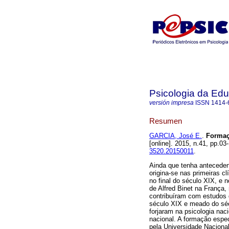
Psicologia da Ed
versión impresa
ISSN
1414-
Resumen
GARCIA, José E.
.
Formaç
[online]. 2015, n.41, pp.
3520.20150011
.
Ainda que tenha antecedent
origina-se nas primeiras c
no final do século XIX, e 
de Alfred Binet na França
contribuíram com estudos q
século XIX e meado do séc
forjaram na psicologia naci
nacional. A formação espe
pela Universidade Naciona