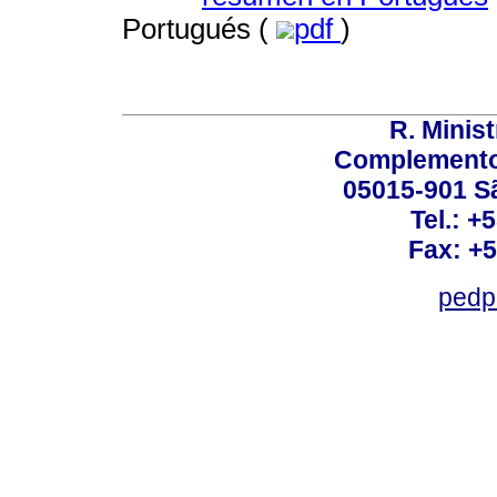
Portugués (
pdf
)
R. Minis
Complemento:
05015-901 Sã
Tel.: +
Fax: +
pedp