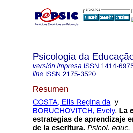
Psicologia da Educaçã
versión impresa
ISSN
1414-697
line
ISSN
2175-3520
Resumen
COSTA, Elis Regina da
y
BORUCHOVITCH, Evely
.
La 
estrategias de aprendizaje e
de la escritura
.
Psicol. educ.