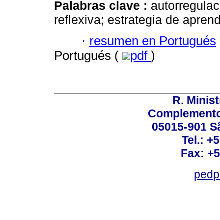
Palabras clave :
autorregulac
reflexiva; estrategia de aprend
·
resumen en Portugués
Portugués (
pdf
)
R. Minis
Complemento:
05015-901 Sã
Tel.: +
Fax: +
pedp