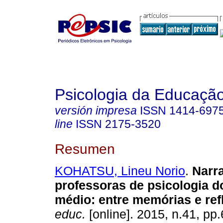
Psicologia da Educaçã
versión impresa
ISSN
1414-697
line
ISSN
2175-3520
Resumen
KOHATSU, Lineu Norio
.
Narra
professoras de psicologia d
médio
:
entre memórias e ref
educ.
[online]. 2015, n.41, pp