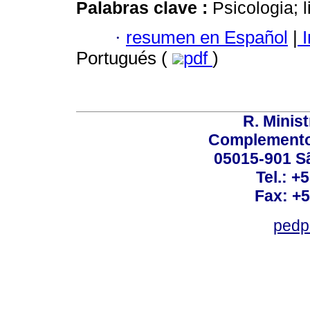
Palabras clave :
Psicologia; 
·
resumen en Español
|
I
Portugués (
pdf
)
R. Minis
Complemento:
05015-901 Sã
Tel.: +
Fax: +
pedp