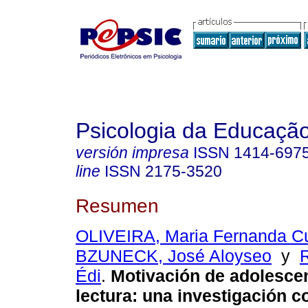
Psicologia da Educaçã
versión impresa
ISSN
1414-697
line
ISSN
2175-3520
Resumen
OLIVEIRA, Maria Fernanda C
BZUNECK, José Aloyseo
y
R
Édi
.
Motivación de adolesce
lectura
:
una investigación c