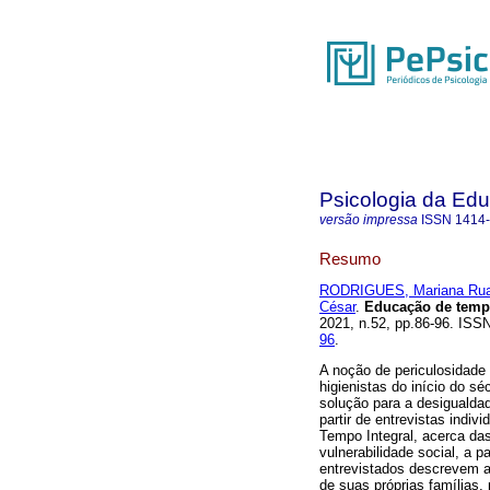
Psicologia da Ed
versão impressa
ISSN
1414
Resumo
RODRIGUES, Mariana Ru
César
.
Educação de tempo
2021, n.52, pp.86-96. IS
96
.
A noção de periculosidade 
higienistas do início do s
solução para a desigualdade
partir de entrevistas indi
Tempo Integral, acerca da
vulnerabilidade social, a 
entrevistados descrevem a
de suas próprias famílias