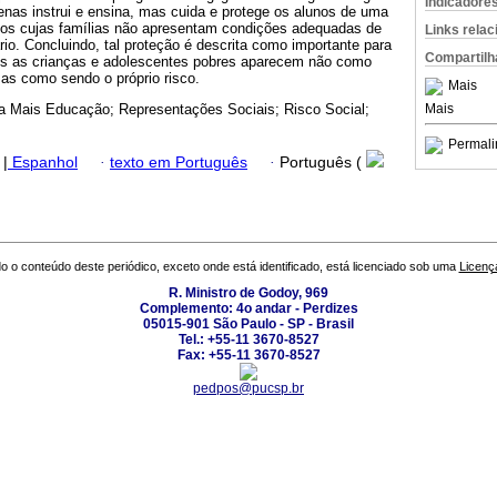
Indicadore
nas instrui e ensina, mas cuida e protege os alunos de uma
lunos cujas famílias não apresentam condições adequadas de
Links rela
io. Concluindo, tal proteção é descrita como importante para
Compartilh
is as crianças e adolescentes pobres aparecem não como
as como sendo o próprio risco.
Mais
Mais
 Mais Educação; Representações Sociais; Risco Social;
Permali
|
Espanhol
·
texto em Português
·
Português (
o o conteúdo deste periódico, exceto onde está identificado, está licenciado sob uma
Licenç
R. Ministro de Godoy, 969
Complemento: 4o andar - Perdizes
05015-901 São Paulo - SP - Brasil
Tel.: +55-11 3670-8527
Fax: +55-11 3670-8527
pedpos@pucsp.br