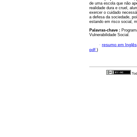
de uma escola que não ape
realidade dura e cruel, a
exercer o cuidado necessár
a defesa da sociedade, po
estando em risco social, m
Palavras-chave :
Programa
Vulnerabilidade Social.
·
resumo em Inglês
pdf
)
Tod