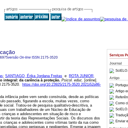
ucação
Serviços P
-6975
versão On-line
ISSN
2175-3520
Journal
SciELO 
as
;
SANTIAGO, Érika Jordana Freitas
e
ROTA JUNIOR,
Artigo
 integral
:
da carência à proteção
.
Psicol. educ.
[online].
SN 2175-3520.
https://doi.org/10.23925/2175-3520.2021i52p86-
Portugu
Artigo 
da infância pobre vem sendo construída, desde as políticas
Referên
éculo passado, figurando a escola, muitas vezes, como
Como cit
 social. Tratou-se de pesquisa qualitativo-descritiva, a
SciELO 
viduais com trabalhadores de um Núcleo de Educação de
s crianças e adolescentes em situação de risco e
Traduçã
partir da teoria das Representações Sociais. Os discursos dos
Enviar e
s crianças e adolescentes como vítimas tanto da rua como
, percebidas como perigosas e negligentes. Emerge a imagem