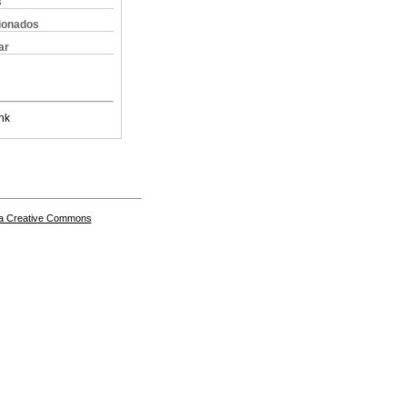
s
cionados
ar
nk
a Creative Commons