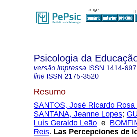
Psicologia da Educaçã
versão impressa
ISSN
1414-697
line
ISSN
2175-3520
Resumo
SANTOS, José Ricardo Rosa
SANTANA, Jeanne Lopes
;
GU
Luís Geraldo Leão
e
BOMFIM
Reis
.
Las Percepciones de l