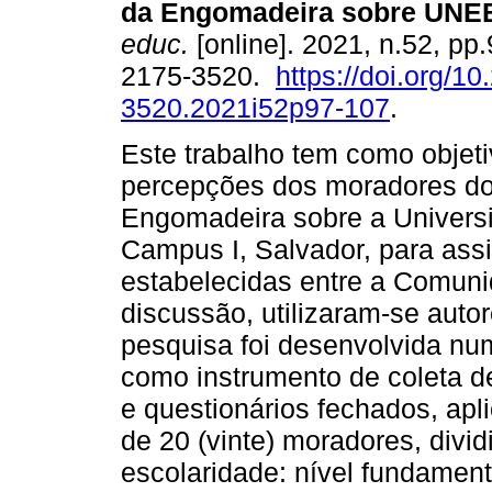
da Engomadeira sobre UNE
educ.
[online]. 2021, n.52, pp
2175-3520.
https://doi.org/1
3520.2021i52p97-107
.
Este trabalho tem como objeti
percepções dos moradores do
Engomadeira sobre a Univers
Campus I, Salvador, para ass
estabelecidas entre a Comuni
discussão, utilizaram-se auto
pesquisa foi desenvolvida num
como instrumento de coleta d
e questionários fechados, apl
de 20 (vinte) moradores, divid
escolaridade: nível fundamenta