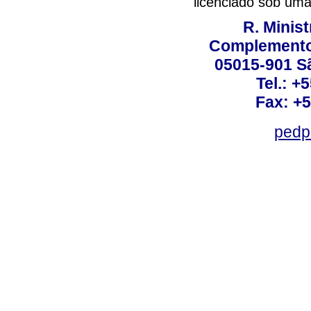
licenciado sob um
R. Minis
Complemento:
05015-901 Sã
Tel.: +
Fax: +
pedp