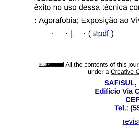
êxito no uso dessa técnica c
:
Agorafobia; Exposição ao Vi
·
·
|
·
(
pdf
)
All the contents of this jo
under a
Creative 
SAF/SUL, 
Edifício Via 
CEP
Tel.: (
revis