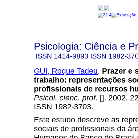
Psicologia: Ciência e P
ISSN
1414-9893
ISSN
1982-37
GUI, Roque Tadeu
.
Prazer e 
trabalho
:
representações so
profissionais de recursos 
Psicol. cienc. prof.
[]. 2002, 22
ISSN 1982-3703.
Este estudo descreve as rep
sociais de profissionais da á
Humanos do Banco do Brasil 