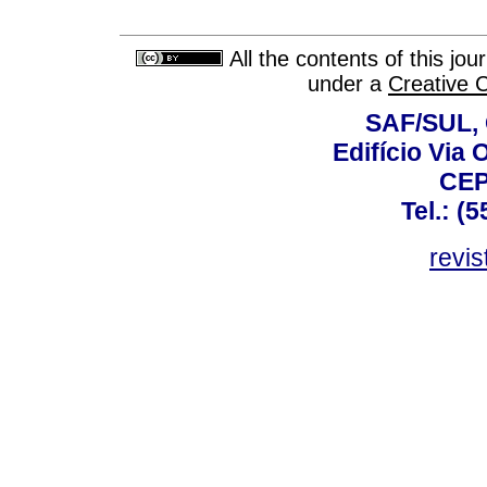
All the contents of this jo
under a
Creative 
SAF/SUL, 
Edifício Via 
CEP
Tel.: (
revis