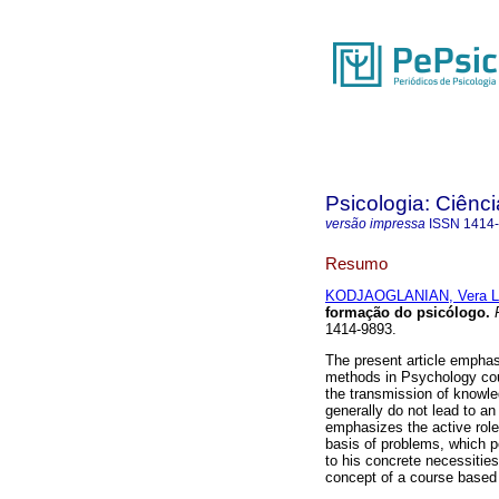
Psicologia: Ciênci
versão impressa
ISSN
1414
Resumo
KODJAOGLANIAN, Vera L
formação do psicólogo
.
P
1414-9893.
The present article emphas
methods in Psychology cour
the transmission of knowle
generally do not lead to a
emphasizes the active role 
basis of problems, which p
to his concrete necessities
concept of a course based 