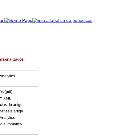
ersonalizados
Analytics
ês (pdf)
em XML
cias do artigo
ar este artigo
Analytics
o automática
s