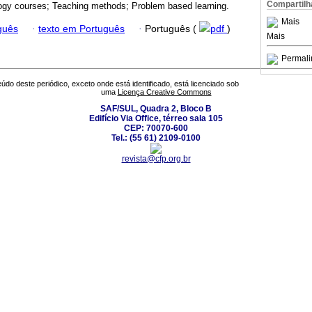
Compartilh
gy courses; Teaching methods; Problem based learning.
Mais
guês
·
texto em Português
·
Português (
pdf
)
Mais
Permali
údo deste periódico, exceto onde está identificado, está licenciado sob
uma
Licença Creative Commons
SAF/SUL, Quadra 2, Bloco B
Edifício Via Office, térreo sala 105
CEP: 70070-600
Tel.: (55 61) 2109-0100
revista@cfp.org.br