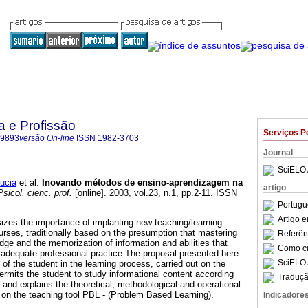
a e Profissão
Serviços P
-9893
versão On-line
ISSN
1982-3703
Journal
SciELO 
ucia
et al.
Inovando métodos de ensino-aprendizagem na
artigo
sicol. cienc. prof.
[online]. 2003, vol.23, n.1, pp.2-11. ISSN
Portugu
Artigo 
izes the importance of implanting new teaching/learning
ses, traditionally based on the presumption that mastering
Referên
dge and the memorization of information and abilities that
Como cit
n adequate professional practice.The proposal presented here
SciELO 
of the student in the learning process, carried out on the
ermits the student to study informational content according
Traduçã
 and explains the theoretical, methodological and operational
on the teaching tool PBL - (Problem Based Learning).
Indicadore