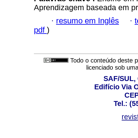
Aprendizagem baseada em pr
·
resumo em Inglês
·
pdf
)
Todo o conteúdo deste pe
licenciado sob um
SAF/SUL, 
Edifício Via 
CEP
Tel.: (
revis