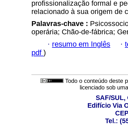
profissionalização formal e pe
relacionado à sua origem de c
Palavras-chave :
Psicossocio
operária; Chão-de-fábrica; G
·
resumo em Inglês
·
pdf
)
Todo o conteúdo deste pe
licenciado sob um
SAF/SUL, 
Edifício Via 
CEP
Tel.: (