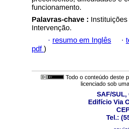
funcionamento.
Palavras-chave :
Instituiçõe
Intervenção.
·
resumo em Inglês
·
pdf
)
Todo o conteúdo deste pe
licenciado sob um
SAF/SUL, 
Edifício Via 
CEP
Tel.: (