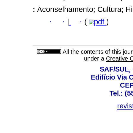
:
Aconselhamento; Cultura; Hi
·
·
|
·
(
pdf
)
All the contents of this jo
under a
Creative 
SAF/SUL, 
Edifício Via 
CEP
Tel.: (
revis