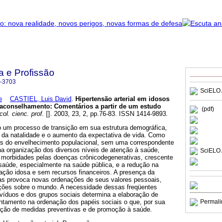
a e Profissão
-3703
SciELO 
e
CASTIEL, Luis David
.
Hipertensão arterial em idosos
 aconselhamento
:
Comentários a partir de um estudo
(pdf)
ol. cienc. prof.
[]. 2003, 23, 2, pp.76-83. ISSN 1414-9893.
 um processo de transição em sua estrutura demográfica,
 da natalidade e o aumento da expectativa de vida. Como
is do envelhecimento populacional, sem uma correspondente
na organização dos diversos níveis de atenção à saúde,
SciELO 
morbidades pelas doenças crônicodegenerativas, crescente
aúde, especialmente na saúde pública, e a redução na
ação idosa e sem recursos financeiros. A presença da
as provoca novas ordenações de seus valores pessoais,
pções sobre o mundo. A necessidade dessas freqüentes
víduos e dos grupos sociais determina a elaboração de
entamento na ordenação dos papéis sociais o que, por sua
Permali
tação de medidas preventivas e de promoção à saúde.