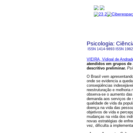
Psicologia: Ciênci
ISSN
1414-9893
ISSN
1982
VIEIRA, Vidigal de Andrad
atendidos em grupos de
descritivo preliminar
.
Psic
O Brasil vem apresentando
onde se evidencia a queda
conseqüências indesejáve
reestruturação e melhoria 
observa-se o aumento das 
demanda aos serviços de s
qualidade de vida da popul
doença na vida das pesso
objetivos de vida e perce
mudanças na vida dos indi
novas estratégias de enfr
vez, dificulta a implemen