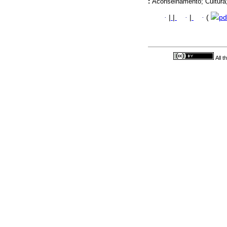
:
Aconselhamento; Cultura;
·
|
|
·
|
·
(
pd
All 