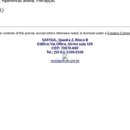
 Hipertensão arterial; Percepção.
f
)
the contents of this journal, except where otherwise noted, is licensed under a
Creative Common
SAF/SUL, Quadra 2, Bloco B
Edifício Via Office, térreo sala 105
CEP: 70070-600
Tel.: (55 61) 2109-0100
revista@cfp.org.br