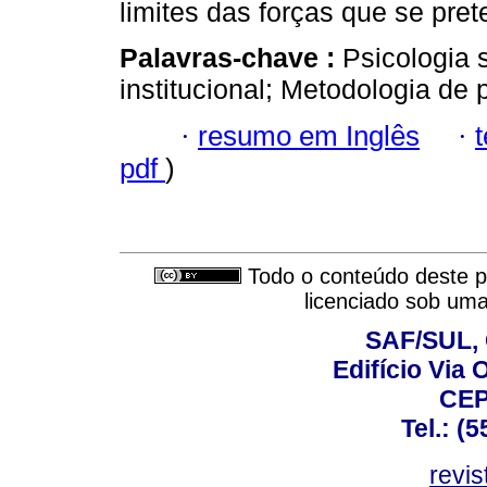
limites das forças que se pret
Palavras-chave :
Psicologia 
institucional; Metodologia de 
·
resumo em Inglês
·
pdf
)
Todo o conteúdo deste pe
licenciado sob um
SAF/SUL, 
Edifício Via 
CEP
Tel.: (
revis