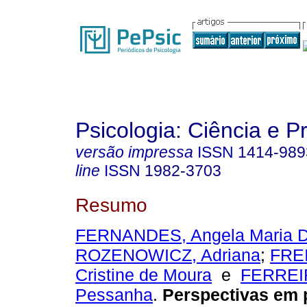
Psicologia: Ciência e P
versão impressa
ISSN
1414-989
line
ISSN
1982-3703
Resumo
FERNANDES, Angela Maria D
ROZENOWICZ, Adriana
;
FREI
Cristine de Moura
e
FERREI
Pessanha
.
Perspectivas em 