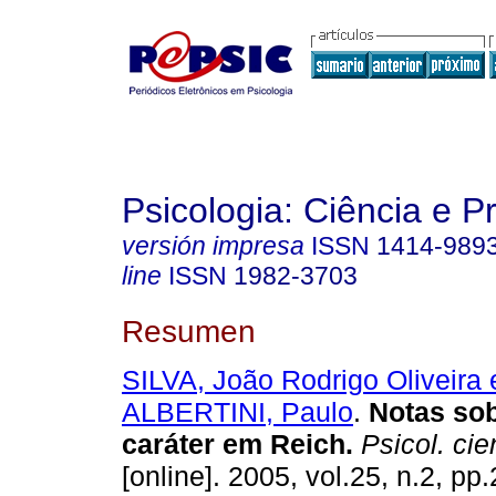
Psicologia: Ciência e P
versión impresa
ISSN
1414-989
line
ISSN
1982-3703
Resumen
SILVA, João Rodrigo Oliveira 
ALBERTINI, Paulo
.
Notas sob
caráter em Reich
.
Psicol. cien
[online]. 2005, vol.25, n.2, p