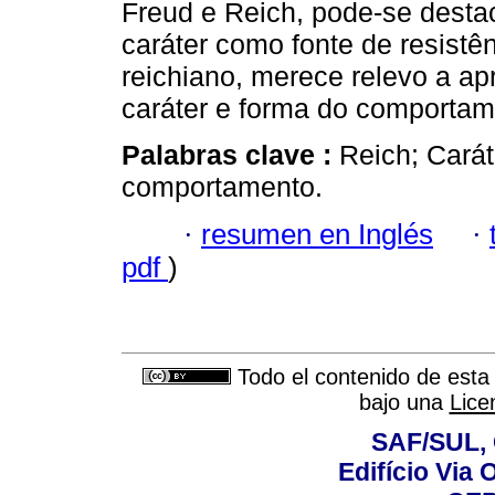
Freud e Reich, pode-se destac
caráter como fonte de resistê
reichiano, merece relevo a ap
caráter e forma do comportam
Palabras clave :
Reich; Carát
comportamento.
·
resumen en Inglés
·
pdf
)
Todo el contenido de esta 
bajo una
Lice
SAF/SUL, 
Edifício Via 