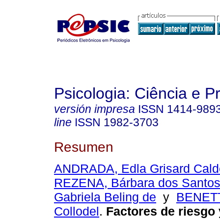
Psicologia: Ciência e P
versión impresa
ISSN
1414-989
line
ISSN
1982-3703
Resumen
ANDRADA, Edla Grisard Calde
REZENA, Bárbara dos Santo
Gabriela Beling de
y
BENETTI
Collodel
.
Factores de riesgo 