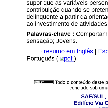
supor que as variáveis person
contribuição quando se preten
delinqüente a partir da orient
ao investimento de atividades
Palavras-chave :
Comportame
sensação; Jovens.
·
resumo em Inglês
|
Esp
Português (
pdf
)
Todo o conteúdo deste pe
licenciado sob um
SAF/SUL, 
Edifício Via 