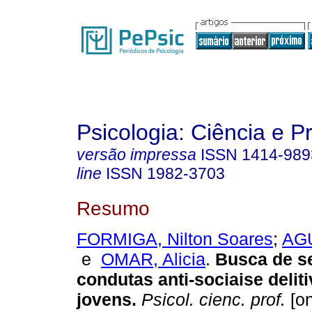
Psicologia: Ciência e P
versão impressa
ISSN
1414-989
line
ISSN
1982-3703
Resumo
FORMIGA, Nilton Soares
;
AGU
e
OMAR, Alicia
.
Busca de s
condutas anti-sociaise delit
jovens
.
Psicol. cienc. prof.
[on