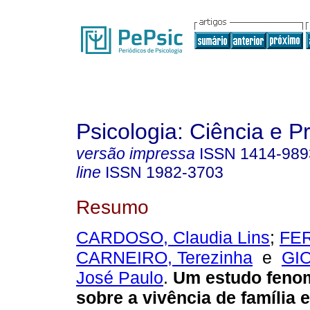
Psicologia: Ciência e P
versão impressa
ISSN
1414-989
line
ISSN
1982-3703
Resumo
CARDOSO, Claudia Lins
;
FE
CARNEIRO, Terezinha
e
GI
José Paulo
.
Um estudo feno
sobre a vivência de família