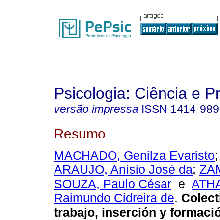
Psicologia: Ciência e P
versão impressa
ISSN
1414-989
Resumo
MACHADO, Genilza Evaristo
ARAUJO, Anísio José da
;
ZA
SOUZA, Paulo César
e
ATHA
Raimundo Cidreira de
.
Colect
trabajo, inserción y formaci