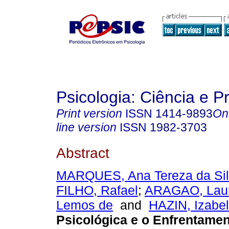
Psicologia: Ciência e P
Print version
ISSN
1414-9893
On
line version
ISSN
1982-3703
Abstract
MARQUES, Ana Tereza da Si
FILHO, Rafael
;
ARAGAO, Laur
Lemos de
and
HAZIN, Izabel
Psicológica e o Enfrentamen