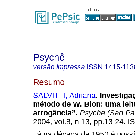
Psychê
versão impressa
ISSN
1415-113
Resumo
SALVITTI, Adriana
.
Investiga
método de W. Bion
:
uma lei
arrogância”
.
Psyche (Sao Pa
2004, vol.8, n.13, pp.13-24. 
Já na década de 1950 é possí