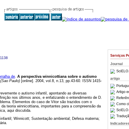
Serviços P
-1138
Journal
SciELO 
ralha de
.
A perspectiva winnicottiana sobre o autismo
artigo
(Sao Paulo)
[online]. 2004, vol.8, n.13, pp.43-60. ISSN 1415-
Portugu
Artigo 
revemente o autismo infantil, apontando as diversas
inição nos últimos anos, e enfatizando o entendimento de D.
Referên
oblema. Elementos do caso de Vitor são trazidos com o
Como cit
os da teoria winnicottiana, importantes para a compreensão da
SciELO 
ica, aqui discutida.
Traduçã
infantil; Winnicott; Sustentação ambiental; Defesa materna;
ária.
Indicadore