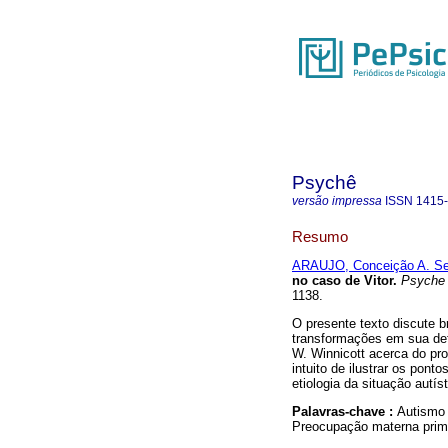
Psychê
versão impressa
ISSN
1415
Resumo
ARAUJO, Conceição A. Ser
no caso de Vitor
.
Psyche 
1138.
O presente texto discute b
transformações em sua def
W. Winnicott acerca do pr
intuito de ilustrar os pont
etiologia da situação autíst
Palavras-chave :
Autismo 
Preocupação materna prim