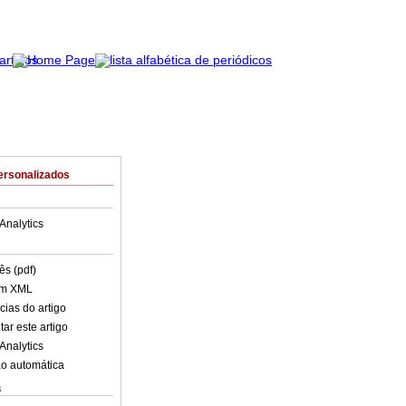
ersonalizados
Analytics
ês (pdf)
em XML
cias do artigo
ar este artigo
Analytics
o automática
s