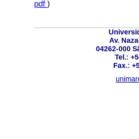
pdf
)
Universi
Av. Nazar
04262-000 Sã
Tel.: +
Fax.: +
unimar