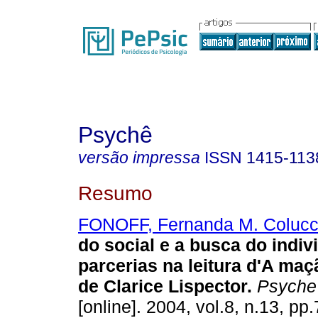
Psychê
versão impressa
ISSN
1415-113
Resumo
FONOFF, Fernanda M. Colucc
do social e a busca do indiv
parcerias na leitura d'A maç
de Clarice Lispector
.
Psyche 
[online]. 2004, vol.8, n.13, p