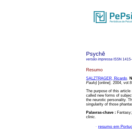
Psychê
versão impressa
ISSN
1415
Resumo
SALZTRAGER, Ricardo
.
N
Paulo)
[online]. 2004, vol.
The purpose of this article
called new forms of subject
the neurotic personality. T
singularity of those phanta
Palavras-chave :
Fantasy;
clinic.
·
resumo em Portu