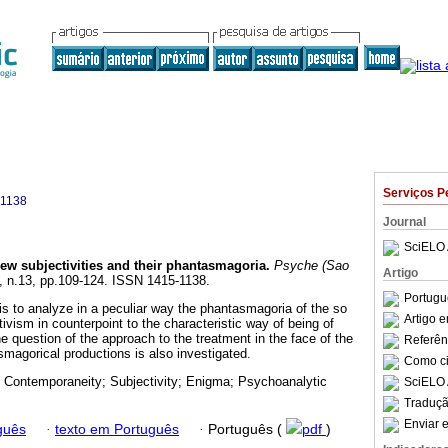
Serviços P
-1138
Journal
SciELO 
ew subjectivities and their phantasmagoria
.
Psyche (Sao
Artigo
8, n.13, pp.109-124. ISSN 1415-1138.
Portugu
 is to analyze in a peculiar way the phantasmagoria of the so
Artigo 
ivism in counterpoint to the characteristic way of being of
he question of the approach to the treatment in the face of the
Referên
smagorical productions is also investigated.
Como cit
 Contemporaneity; Subjectivity; Enigma; Psychoanalytic
SciELO 
Traduçã
Enviar e
guês
·
texto em Português
·
Português (
pdf
)