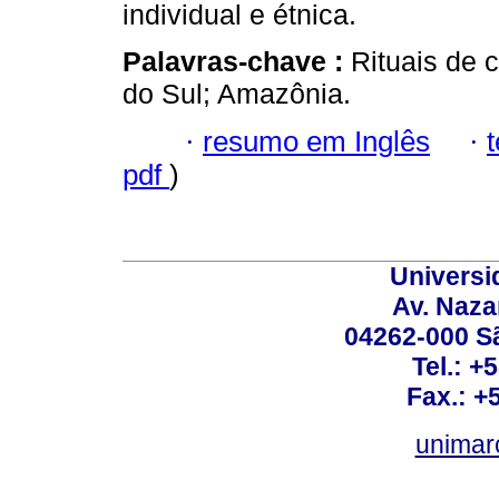
individual e étnica.
Palavras-chave :
Rituais de 
do Sul; Amazônia.
·
resumo em Inglês
·
pdf
)
Universi
Av. Nazar
04262-000 Sã
Tel.: +
Fax.: +
unimar