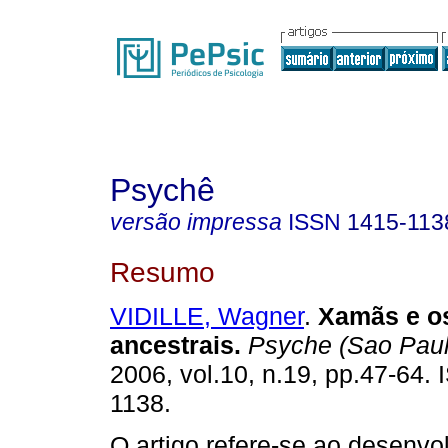
Psychê
versão impressa
ISSN
1415-113
Resumo
VIDILLE, Wagner
.
Xamãs e os
ancestrais
.
Psyche (Sao Paul
2006, vol.10, n.19, pp.47-64.
1138.
O artigo refere-se ao desenvo