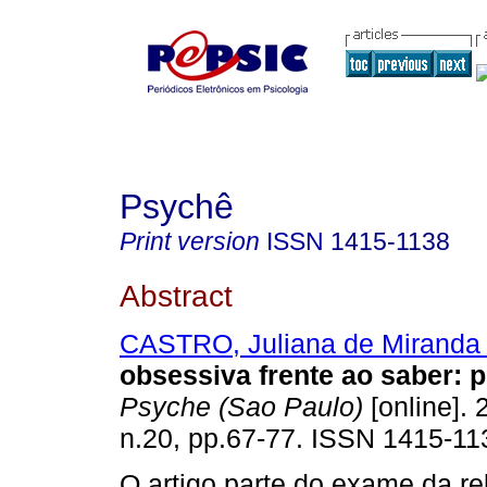
Psychê
Print version
ISSN
1415-1138
Abstract
CASTRO, Juliana de Miranda
obsessiva frente ao saber
:
p
Psyche (Sao Paulo)
[online]. 
n.20, pp.67-77. ISSN 1415-11
O artigo parte do exame da re