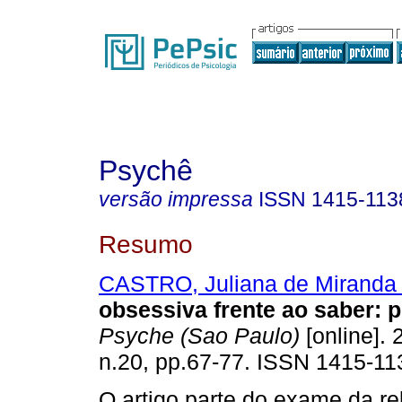
Psychê
versão impressa
ISSN
1415-113
Resumo
CASTRO, Juliana de Miranda
obsessiva frente ao saber
:
p
Psyche (Sao Paulo)
[online]. 
n.20, pp.67-77. ISSN 1415-11
O artigo parte do exame da re