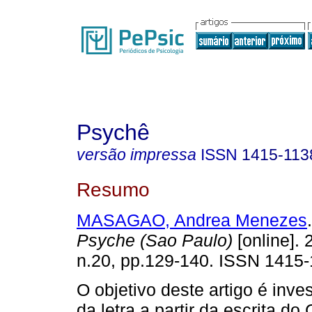
Psychê
versão impressa
ISSN
1415-113
Resumo
MASAGAO, Andrea Menezes
.
Psyche (Sao Paulo)
[online]. 
n.20, pp.129-140. ISSN 1415-
O objetivo deste artigo é inves
da letra a partir da escrita do