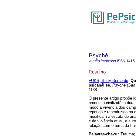
Psychê
versão impressa
ISSN
1415
Resumo
FUKS, Betty Bernardo
.
Qu
psicanálise
.
Psyche (Sao 
1138.
O presente artigo propõe i
processo civilizatório dur
modo a vivência dos campo
repetido e reproduzido na 
modificam a escuta do ana
e da violência atual, a au
relação com o tema da tra
Palavras-chave :
Trauma; 