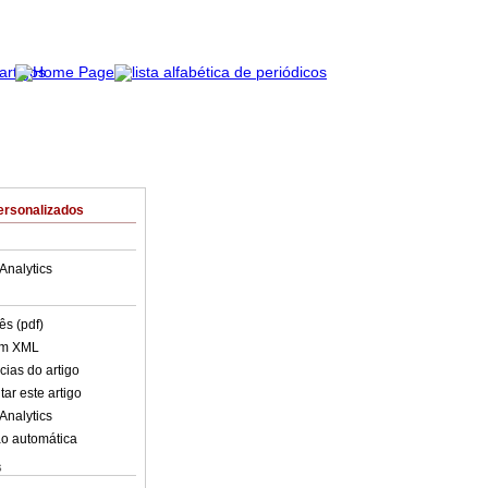
ersonalizados
Analytics
ês (pdf)
em XML
cias do artigo
ar este artigo
Analytics
o automática
s