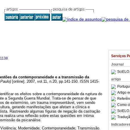
Serviços P
-1138
Journal
SciELO 
estões da contemporaneidade e a transmissão da
artigo
Paulo)
[online]. 2007, vol.11, n.20, pp.141-150. ISSN 1415-
Portugu
Artigo 
dentificar os efeitos sobre a contemporaneidade da ruptura do
ante a Segunda Guerra Mundial. Trata-se de pensar de que
Referên
s de extermínio, um trauma irrepresentável, vem sendo
Como cit
cultura, gerando manifestações que afetam a clínica e
SciELO 
lista. Rastreando algumas figuras de negação da castração
tora realiza uma reflexão sobre estas questões em íntima
Traduçã
nsmissão da psicanálise.
Indicadore
Violência; Modernidade; Contemporaneidade; Transmissão.