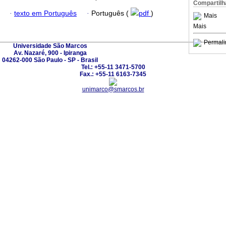
Compartilh
·
texto em Português
·
Português (
pdf
)
Mais
Mais
Permali
Universidade São Marcos
Av. Nazaré, 900 - Ipiranga
04262-000 São Paulo - SP - Brasil
Tel.: +55-11 3471-5700
Fax.: +55-11 6163-7345
unimarco@smarcos.br