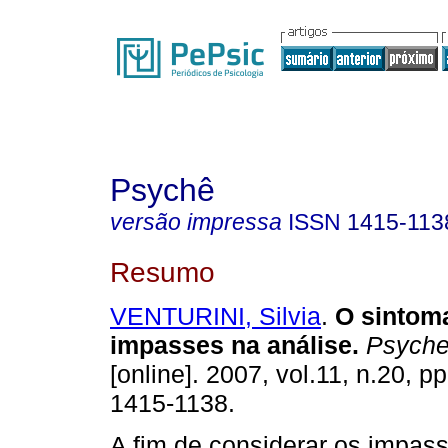
Psychê
versão impressa
ISSN
1415-113
Resumo
VENTURINI, Silvia
.
O sintom
impasses na análise
.
Psyche
[online]. 2007, vol.11, n.20, 
1415-1138.
A fim de considerar os impas