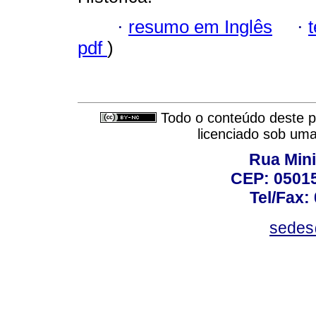
·
resumo em Inglês
·
pdf
)
Todo o conteúdo deste pe
licenciado sob um
Rua Mini
CEP: 05015
Tel/Fax:
sedes