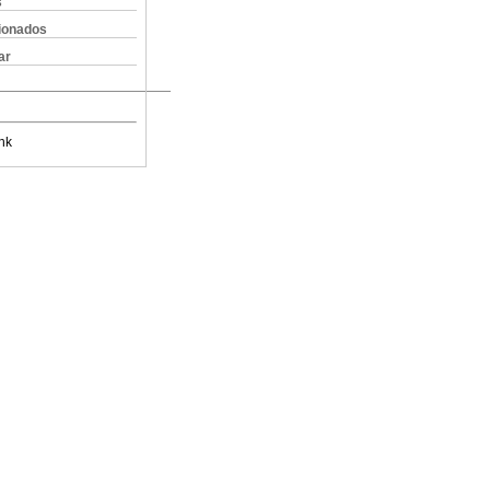
s
cionados
ar
nk