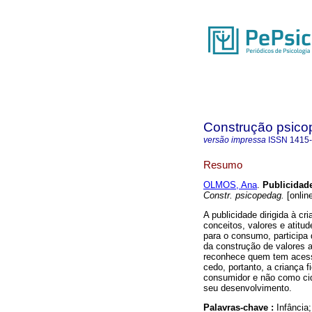
Construção psico
versão impressa
ISSN
1415
Resumo
OLMOS, Ana
.
Publicidade
Constr. psicopedag.
[onlin
A publicidade dirigida à c
conceitos, valores e atit
para o consumo, participa
da construção de valores 
reconhece quem tem acess
cedo, portanto, a criança f
consumidor e não como cid
seu desenvolvimento.
Palavras-chave :
Infância