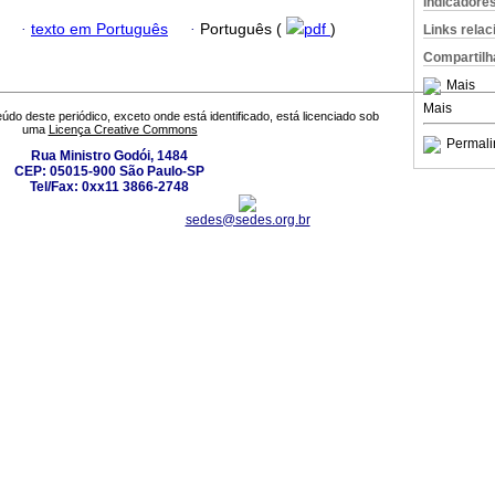
Indicadore
·
texto em Português
·
Português (
pdf
)
Links rela
Compartilh
Mais
Mais
údo deste periódico, exceto onde está identificado, está licenciado sob
uma
Licença Creative Commons
Permali
Rua Ministro Godói, 1484
CEP: 05015-900 São Paulo-SP
Tel/Fax: 0xx11 3866-2748
sedes@sedes.org.br