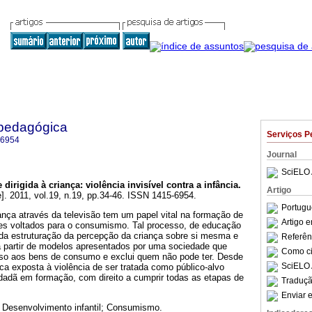
pedagógica
Serviços P
-6954
Journal
SciELO 
 dirigida à criança
:
violência invisível contra a infância
.
Artigo
e]. 2011, vol.19, n.19, pp.34-46. ISSN 1415-6954.
Portugu
riança através da televisão tem um papel vital na formação de
Artigo 
udes voltados para o consumismo. Tal processo, de educação
 da estruturação da percepção da criança sobre si mesma e
Referên
a partir de modelos apresentados por uma sociedade que
Como cit
o aos bens de consumo e exclui quem não pode ter. Desde
SciELO 
ica exposta à violência de ser tratada como público-alvo
adã em formação, com direito a cumprir todas as etapas de
Traduçã
Enviar e
; Desenvolvimento infantil; Consumismo.