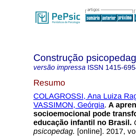
Construção psicopedag
versão impressa
ISSN
1415-695
Resumo
COLAGROSSI, Ana Luiza Rag
VASSIMON, Geórgia
.
A apre
socioemocional pode transf
educação infantil no Brasil
.
C
psicopedag.
[online]. 2017, vo