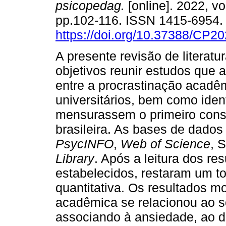
psicopedag.
[online]. 2022, vo
pp.102-116. ISSN 1415-6954
https://doi.org/10.37388/CP2
A presente revisão de literat
objetivos reunir estudos que
entre a procrastinação acadê
universitários, bem como iden
mensurassem o primeiro const
brasileira. As bases de dado
PsycINFO
,
Web of Science
, 
Library
. Após a leitura dos re
estabelecidos, restaram um to
quantitativa. Os resultados m
acadêmica se relacionou ao s
associando à ansiedade, ao d