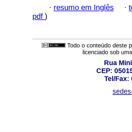
·
resumo em Inglês
·
pdf
)
Todo o conteúdo deste pe
licenciado sob um
Rua Mini
CEP: 05015
Tel/Fax:
sedes