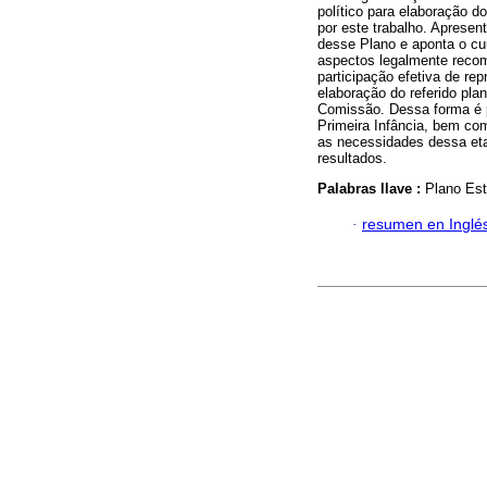
político para elaboração 
por este trabalho. Aprese
desse Plano e aponta o cui
aspectos legalmente recom
participação efetiva de re
elaboração do referido plan
Comissão. Dessa forma é po
Primeira Infância, bem com
as necessidades dessa etap
resultados.
Palabras llave :
Plano Est
·
resumen en Inglé