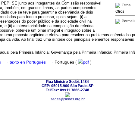
do PEPI SE junto aos integrantes da Comissão responsável
Otros
nta, também, em grandes linhas, as partes componentes
Otros
dado que se teve para garantir a observância de dois
endados para todo o processo, quais sejam: (i) a
presentações do poder público e da sociedade civil na
Permali
o, e (ii) a intersetorialidade na composição da referida
ssível obter-se um olhar integral e integrado sobre a
o uma proposta orgânica e efetiva para resolver os problemas enfrentados pe
a da vida. Ao final traz uma síntese dos principais elementos responsáveis 
adual pela Primeira Infância; Governança pela Primeira Infância; Primeira Inf
s
·
texto en Portugués
·
Portugués (
pdf
)
Rua Ministro Godói, 1484
CEP: 05015-900 São Paulo-SP
Tel/Fax: 0xx11 3866-2748
sedes@sedes.org.br