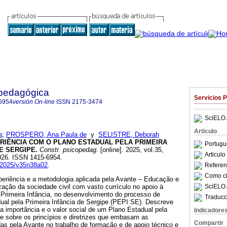
pedagógica
Servicios 
6954
versión On-line
ISSN
2175-3474
SciELO 
Articulo
a
;
PROSPERO, Ana Paula de
y
SELISTRE, Deborah
RIÊNCIA COM O PLANO ESTADUAL PELA PRIMEIRA
Portugu
E SERGIPE.
Constr. psicopedag.
[online]. 2025, vol.35,
Articul
026. ISSN 1415-6954.
cp2025/v35n38a02
.
Referenc
Como cit
periência e a metodologia aplicada pela Avante – Educação e
SciELO 
zação da sociedade civil com vasto currículo no apoio à
 Primeira Infância, no desenvolvimento do processo de
Traducc
ual pela Primeira Infância de Sergipe (PEPI SE). Descreve
a importância e o valor social de um Plano Estadual pela
Indicadore
rre sobre os princípios e diretrizes que embasam as
Compartir
as pela Avante no trabalho de formação e de apoio técnico e