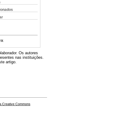
s
cionados
ar
nk
olaborador. Os autores
sentes nas instituições.
te artigo.
a Creative Commons