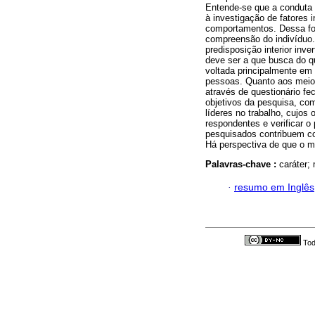
Entende-se que a conduta
à investigação de fatores 
comportamentos. Dessa fo
compreensão do indivíduo
predisposição interior inv
deve ser a que busca do q
voltada principalmente em
pessoas. Quanto aos meios
através de questionário f
objetivos da pesquisa, com 
líderes no trabalho, cujos 
respondentes e verificar o
pesquisados contribuem co
Há perspectiva de que o mo
Palavras-chave :
caráter; 
·
resumo em Inglês
Tod