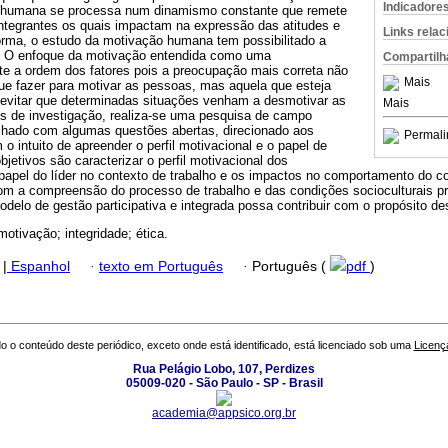
Indicadore
 humana se processa num dinamismo constante que remete
integrantes os quais impactam na expressão das atitudes e
Links rela
rma, o estudo da motivação humana tem possibilitado a
. O enfoque da motivação entendida como uma
Compartilh
erte a ordem dos fatores pois a preocupação mais correta não
Mais
ue fazer para motivar as pessoas, mas aquela que esteja
 evitar que determinadas situações venham a desmotivar as
Mais
 de investigação, realiza-se uma pesquisa de campo
echado com algumas questões abertas, direcionado aos
Permali
o intuito de apreender o perfil motivacional e o papel de
objetivos são caracterizar o perfil motivacional dos
 papel do líder no contexto de trabalho e os impactos no comportamento do c
m a compreensão do processo de trabalho e das condições socioculturais pre
delo de gestão participativa e integrada possa contribuir com o propósito des
motivação; integridade; ética.
|
Espanhol
·
texto em Português
·
Português (
pdf
)
o o conteúdo deste periódico, exceto onde está identificado, está licenciado sob uma
Licenç
Rua Pelágio Lobo, 107, Perdizes
05009-020 - São Paulo - SP - Brasil
academia@appsico.org.br