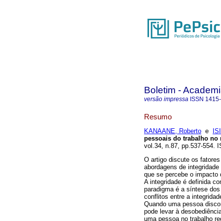
Boletim - Academi
versão impressa
ISSN
1415
Resumo
KANAANE, Roberto
e
IS
pessoais do trabalho no
vol.34, n.87, pp.537-554.
O artigo discute os fatore
abordagens de integridade
que se percebe o impacto d
A integridade é definida c
paradigma é a síntese dos 
conflitos entre a integrida
Quando uma pessoa discord
pode levar à desobediência
uma pessoa no trabalho req