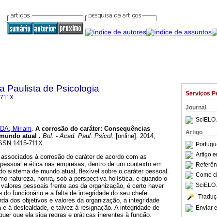
a Paulista de Psicologia
Serviços P
-711X
Journal
SciELO 
IDA, Miriam
.
A corrosão do caráter
:
Consequências
Artigo
 mundo atual
.
Bol. - Acad. Paul. Psicol.
[online]. 2014,
 ISSN 1415-711X.
Portugu
Artigo 
s associados à corrosão do caráter de acordo com as
 pessoal e ética nas empresas, dentro de um contexto em
Referên
o sistema de mundo atual, flexível sobre o caráter pessoal.
Como cit
omo natureza, honra, sob a perspectiva holística, e quando o
SciELO 
valores pessoais frente aos da organização, é certo haver
de do funcionário e a falta de integridade do seu chefe.
Traduç
a dos objetivos e valores da organização, a integridade
 e à deslealdade, e talvez à resignação. A integridade de
Enviar e
uer que ela siga regras e práticas inerentes à função.