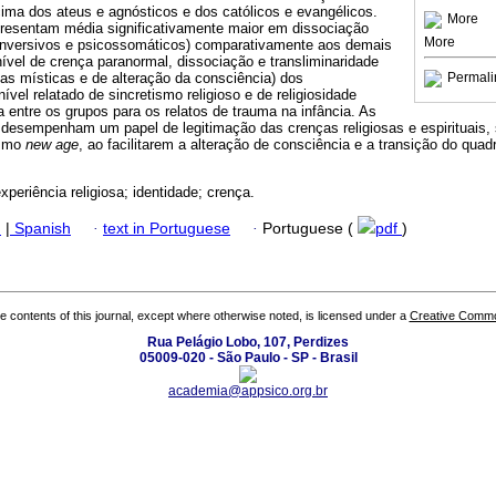
ima dos ateus e agnósticos e dos católicos e evangélicos.
More
presentam média significativamente maior em dissociação
More
nversivos e psicossomáticos) comparativamente aos demais
ível de crença paranormal, dissociação e transliminaridade
as místicas e de alteração da consciência) dos
Permali
nível relatado de sincretismo religioso e de religiosidade
a entre os grupos para os relatos de trauma na infância. As
s desempenham um papel de legitimação das crenças religiosas e espirituais,
ismo
new age
, ao facilitarem a alteração de consciência e a transição do quad
xperiência religiosa; identidade; crença.
h
|
Spanish
·
text in Portuguese
·
Portuguese (
pdf
)
the contents of this journal, except where otherwise noted, is licensed under a
Creative Common
Rua Pelágio Lobo, 107, Perdizes
05009-020 - São Paulo - SP - Brasil
academia@appsico.org.br