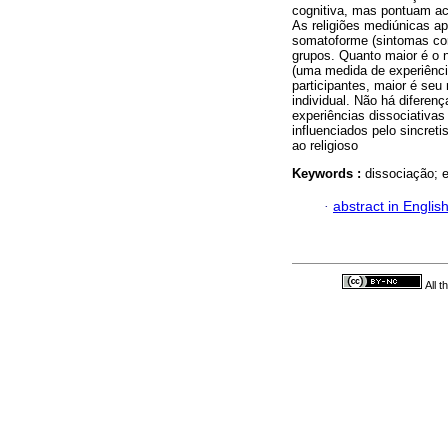
cognitiva, mas pontuam ac
As religiões mediúnicas a
somatoforme (sintomas co
grupos. Quanto maior é o n
(uma medida de experiênci
participantes, maior é seu 
individual. Não há diferenç
experiências dissociativa
influenciados pelo sincret
ao religioso
Keywords :
dissociação; e
·
abstract in Englis
All 