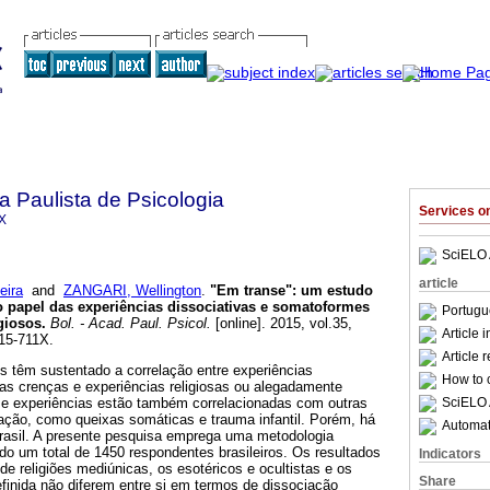
a Paulista de Psicologia
Services 
X
SciELO 
article
eira
and
ZANGARI, Wellington
.
"Em transe"
:
um estudo
 o papel das experiências dissociativas e somatoformes
Portugu
igiosos
.
Bol. - Acad. Paul. Psicol.
[online]. 2015, vol.35,
Article 
15-711X.
Article 
s têm sustentado a correlação entre experiências
How to c
das crenças e experiências religiosas ou alegadamente
SciELO 
 e experiências estão também correlacionadas com outras
iação, como queixas somáticas e trauma infantil. Porém, há
Automati
asil. A presente pesquisa emprega uma metodologia
ndo um total de 1450 respondentes brasileiros. Os resultados
Indicators
 religiões mediúnicas, os esotéricos e ocultistas e os
Share
efinida não diferem entre si em termos de dissociação