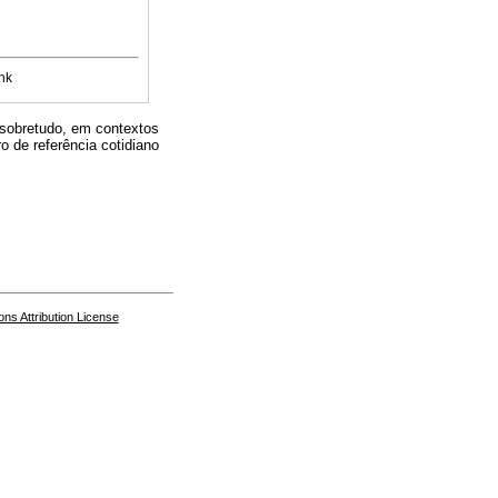
nk
 sobretudo, em contextos
ro de referência cotidiano
s Attribution License