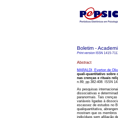
Boletim - Academi
Print version
ISSN
1415-711
Abstract
MARALDI, Everton de Oliv
quali-quantitativo sobre
nas crenças e rituais rel
n.89, pp.382-408. ISSN 14
As pesquisas internacionai
dissociativas e determina
paranormais. Tais crenças
variáveis ligadas à dissoc
escassez de estudos no Br
qualiquantitativa, abrange
mostram que os membros de
indivíduos sem afiliação d