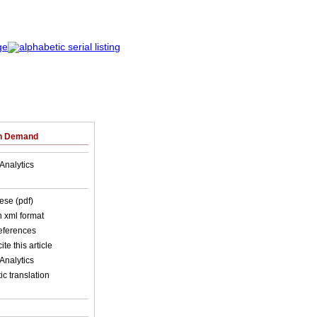
on Demand
Analytics
ese (pdf)
in xml format
references
ite this article
Analytics
c translation