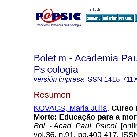
Boletim - Academia Pau
Psicologia
versión impresa
ISSN
1415-711
Resumen
KOVACS, Maria Julia
.
Curso 
Morte
:
Educação para a mor
Bol. - Acad. Paul. Psicol.
[onli
vol.36, n.91, pp.400-417. IS