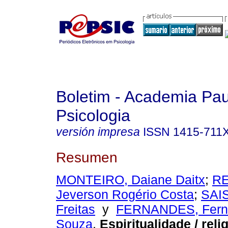
Boletim - Academia Pau
Psicologia
versión impresa
ISSN
1415-711
Resumen
MONTEIRO, Daiane Daitx
;
R
Jeverson Rogério Costa
;
SAIS
Freitas
y
FERNANDES, Fern
Souza
.
Espiritualidade / reli