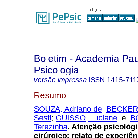
Boletim - Academia Pau
Psicologia
versão impressa
ISSN
1415-711
Resumo
SOUZA, Adriano de
;
BECKER,
Sesti
;
GUISSO, Luciane
e
B
Terezinha
.
Atenção psicológi
cirúrgico: relato de experiên