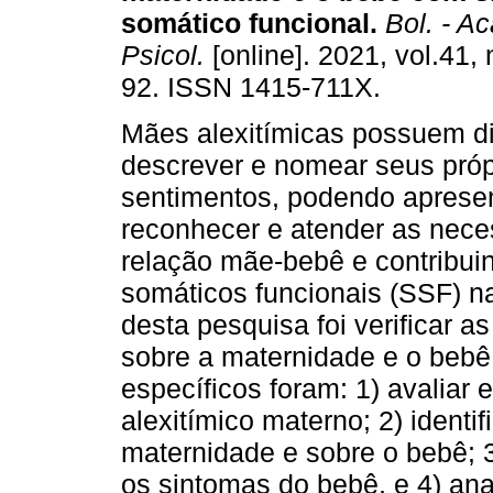
somático funcional
.
Bol. - Ac
Psicol.
[online]. 2021, vol.41, 
92. ISSN 1415-711X.
Mães alexitímicas possuem d
descrever e nomear seus próp
sentimentos, podendo apresen
reconhecer e atender as nece
relação mãe-bebê e contribui
somáticos funcionais (SSF) na
desta pesquisa foi verificar 
sobre a maternidade e o bebê
específicos foram: 1) avaliar
alexitímico materno; 2) ident
maternidade e sobre o bebê; 
os sintomas do bebê, e 4) ana