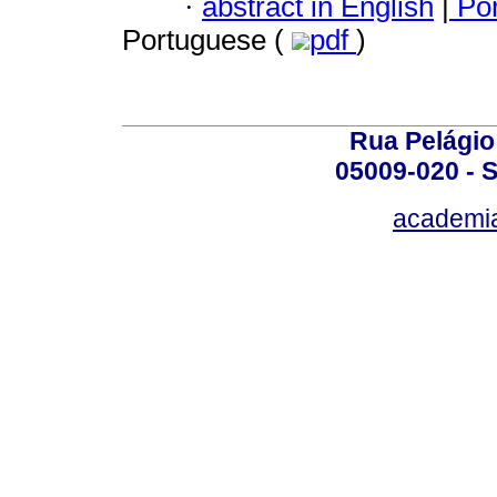
·
abstract in English
|
Por
Portuguese (
pdf
)
Rua Pelágio
05009-020 - S
academi