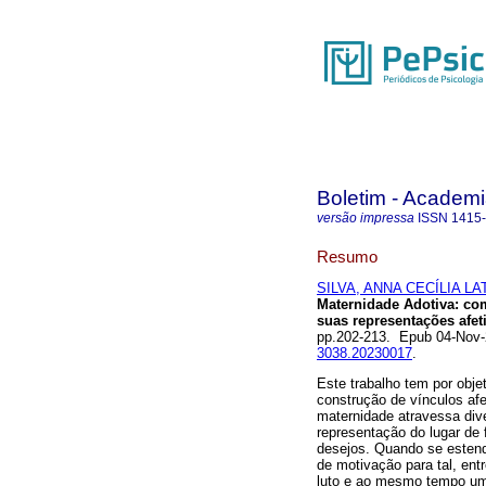
Boletim - Academi
versão impressa
ISSN
1415
Resumo
SILVA, ANNA CECÍLIA L
Maternidade Adotiva: co
suas representações afet
pp.202-213. Epub 04-Nov
3038.20230017
.
Este trabalho tem por obj
construção de vínculos afe
maternidade atravessa div
representação do lugar de f
desejos. Quando se estend
de motivação para tal, entr
luto e ao mesmo tempo um e