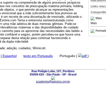
Indicadore
nece suporte na compreensão de alguns processos psíquicos
se nos conceitos de preocupação materna primária, holding,
Links rela
de objetos, o que permite alcançar as representações
Compartilh
o e emocional que a mãe suficientemente boa promove ao
 é um recorte de uma dissertação de mestrado, utilizando o
Mais
Estória com Tema e entrevista semiestruturada como
Mais
om uma mãe adotiva de duas meninas gêmeas. Pode-se
ambivalências maternas e das disponibilidades de cuidado
m caminho para se aproximar das necessidades das bebês a
Permali
nte confiável e seguro, porém percebeu-se que houve uma
separar desta relação para continuar favorecendo o
l da dupla mãe-bebê.
ade; adoção; cuidados; Winnicott.
|
Espanhol
·
texto em Português
·
Português (
pdf
)
Rua Pelágio Lobo, 107, Perdizes
05009-020 - São Paulo - SP - Brasil
academia@appsico.org.br