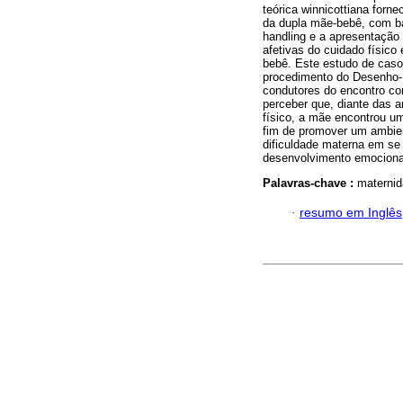
teórica winnicottiana for
da dupla mãe-bebê, com ba
handling e a apresentação 
afetivas do cuidado físic
bebê. Este estudo de caso
procedimento do Desenho-
condutores do encontro c
perceber que, diante das 
físico, a mãe encontrou u
fim de promover um ambie
dificuldade materna em se 
desenvolvimento emociona
Palavras-chave :
maternid
·
resumo em Inglês