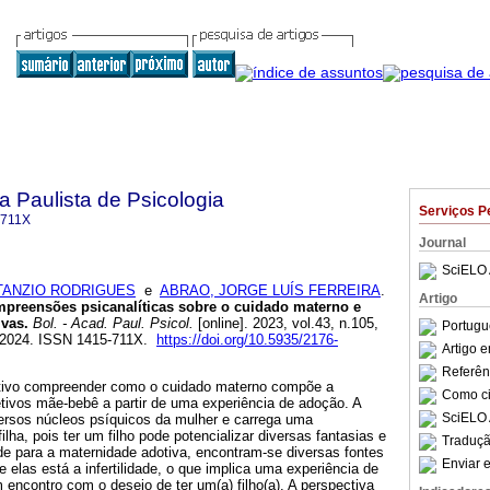
a Paulista de Psicologia
Serviços P
-711X
Journal
SciELO 
ATANZIO RODRIGUES
e
ABRAO, JORGE LUÍS FERREIRA
.
Artigo
mpreensões psicanalíticas sobre o cuidado materno e
ivas.
Bol. - Acad. Paul. Psicol.
[online]. 2023, vol.43, n.105,
Portugu
-2024. ISSN 1415-711X.
https://doi.org/10.5935/2176-
Artigo 
Referên
etivo compreender como o cuidado materno compõe a
Como cit
tivos mãe-bebê a partir de uma experiência de adoção. A
SciELO 
ersos núcleos psíquicos da mulher e carrega uma
ilha, pois ter um filho pode potencializar diversas fantasias e
Traduçã
e para a maternidade adotiva, encontram-se diversas fontes
Enviar e
e elas está a infertilidade, o que implica uma experiência de
ncontro com o desejo de ter um(a) filho(a). A perspectiva