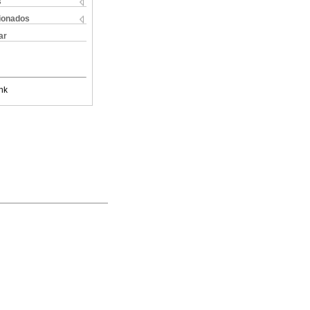
s
cionados
ar
nk