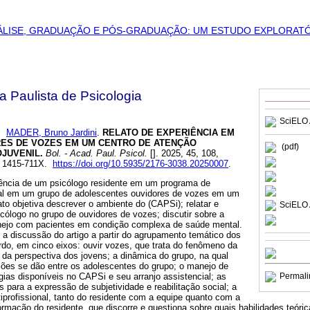
a Paulista de Psicologia
SciELO 
MADER, Bruno Jardini
.
RELATO DE EXPERIÊNCIA EM
ES DE VOZES EM UM CENTRO DE ATENÇÃO
(pdf)
JUVENIL.
Bol. - Acad. Paul. Psicol.
[]. 2025, 45, 108,
N 1415-711X.
https://doi.org/10.5935/2176-3038.20250007
.
iência de um psicólogo residente em um programa de
nal em um grupo de adolescentes ouvidores de vozes em um
ato objetiva descrever o ambiente do (CAPSi); relatar e
SciELO 
sicólogo no grupo de ouvidores de vozes; discutir sobre a
nejo com pacientes em condição complexa de saúde mental.
a discussão do artigo a partir do agrupamento temático dos
rdo, em cinco eixos: ouvir vozes, que trata do fenômeno da
ir da perspectiva dos jovens; a dinâmica do grupo, na qual
ões se dão entre os adolescentes do grupo; o manejo de
ogias disponíveis no CAPSi e seu arranjo assistencial; as
Permali
s para a expressão de subjetividade e reabilitação social; a
profissional, tanto do residente com a equipe quanto com a
 formação do residente, que discorre e questiona sobre quais habilidades teór