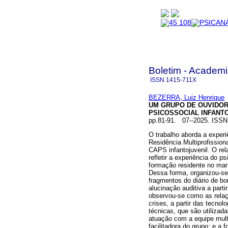
Boletim - Academi
ISSN
1415-711X
BEZERRA, Luiz Henrique
UM GRUPO DE OUVIDOR
PSICOSSOCIAL INFANTO
pp.81-91. 07--2025. ISS
O trabalho aborda a exper
Residência Multiprofissio
CAPS infantojuvenil. O rel
refletir a experiência do p
formação residente no ma
Dessa forma, organizou-se 
fragmentos do diário de bo
alucinação auditiva a part
observou-se como as relaç
crises, a partir das tecnol
técnicas, que são utilizada
atuação com a equipe multi
facilitadora do grupo; e a