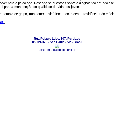
olver para o psicólogo. Ressalta-se questões sobre o diagnóstico em adolesc
l para a manutenção da qualidade de vida dos jovens.
coterapia de grupo; transtornos psicóticos; adolescente; residência não médi
df
)
Rua Pelágio Lobo, 107, Perdizes
05009-020 - São Paulo - SP - Brasil
academia@appsico.org.br