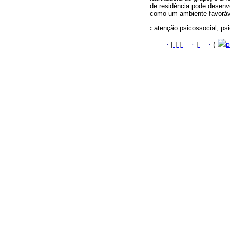
de residência pode desenv
como um ambiente favoráve
:
atenção psicossocial; psi
·
|
|
|
·
|
·
(
p