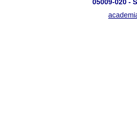
05009-020 - S
academi