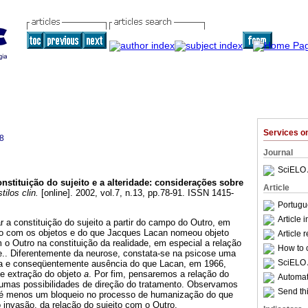
Services 
8
Journal
SciELO 
nstituição do sujeito e a alteridade
:
considerações sobre
Article
tilos clin.
[online]. 2002, vol.7, n.13, pp.78-91. ISSN 1415-
Portugu
Article 
r a constituição do sujeito a partir do campo do Outro, em
ação com os objetos e do que Jacques Lacan nomeou objeto
Article 
o Outro na constituição da realidade, em especial a relação
How to c
e.. Diferentemente da neurose, constata-se na psicose uma
SciELO 
na e conseqüentemente ausência do que Lacan, em 1966,
e extração do objeto
a
. Por fim, pensaremos a relação do
Automati
umas possibilidades de direção do tratamento. Observamos
Send thi
a é menos um bloqueio no processo de humanização do que
invasão, da relação do sujeito com o Outro.