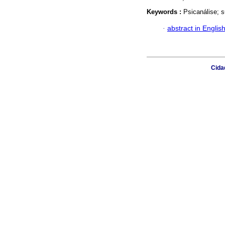
Keywords :
Psicanálise; s
·
abstract in Englis
Cidad