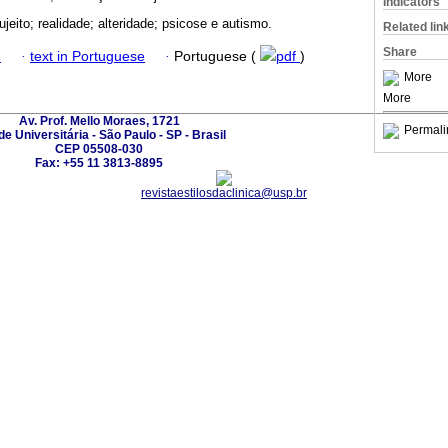
Indicators
ujeito; realidade; alteridade; psicose e autismo.
Related lin
Share
h
·
text in Portuguese
·
Portuguese (
pdf
)
More
More
Av. Prof. Mello Moraes, 1721
Permali
e Universitária - São Paulo - SP - Brasil
CEP 05508-030
Fax: +55 11 3813-8895
revistaestilosdaclinica@usp.br