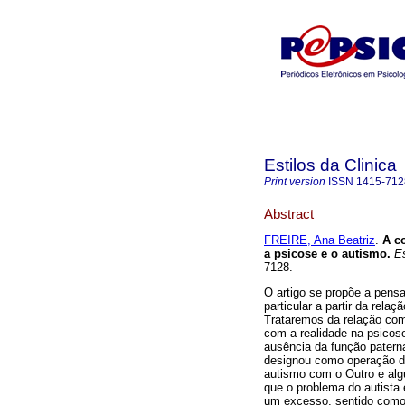
Estilos da Clinica
Print version
ISSN
1415-712
Abstract
FREIRE, Ana Beatriz
.
A co
a psicose e o autismo
.
Es
7128.
O artigo se propõe a pensa
particular a partir da rel
Trataremos da relação com 
com a realidade na psicos
ausência da função pater
designou como operação d
autismo com o Outro e alg
que o problema do autist
um excesso, sentido como 