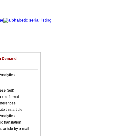
on Demand
Analytics
ese (pdf)
in xml format
references
ite this article
Analytics
c translation
s article by e-mail